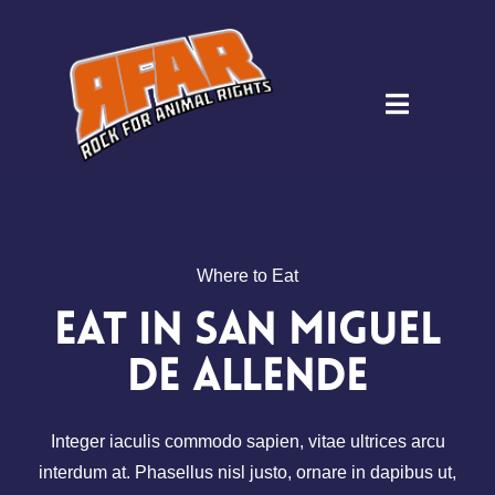
Zum
Inhalt
springen
Toggle
Navigati
Where to
Eat
Eat in San Miguel
de Allende
Integer iaculis commodo sapien, vitae ultrices arcu
interdum at. Phasellus nisl justo, ornare in dapibus ut,