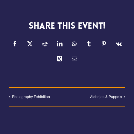
Share This Event!
Facebook
X
Reddit
LinkedIn
WhatsApp
Tumblr
Pinterest
Vk
Xing
E-
Mail
Photography Exhibition
Alebrijes & Puppets