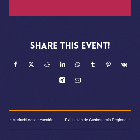
Share This Event!
Facebook
X
Reddit
LinkedIn
WhatsApp
Tumblr
Pinterest
Vk
Xing
E-
Mail
Mariachi desde Yucatán
Exhibición de Gastronomía Regional