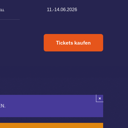
11.-14.06.2026
ELL
Tickets kaufen
×
N.