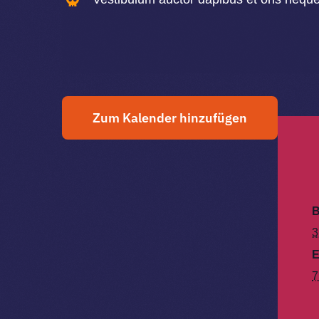
Zum Kalender hinzufügen
B
3
E
7