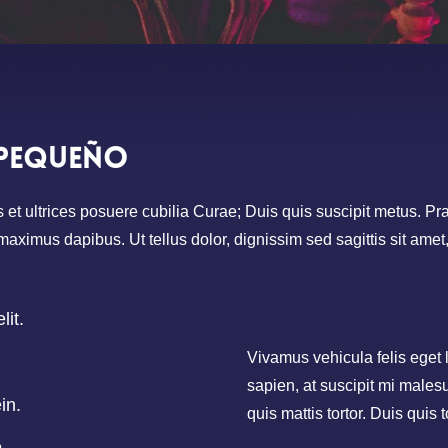
 pequeño
 et ultrices posuere cubilia Curae; Duis quis suscipit metus. Pra
ximus dapibus. Ut tellus dolor, dignissim sed sagittis sit amet,
lit.
Vivamus vehicula felis eget 
sapien, at suscipit mi male
in.
quis mattis tortor. Duis quis 
.