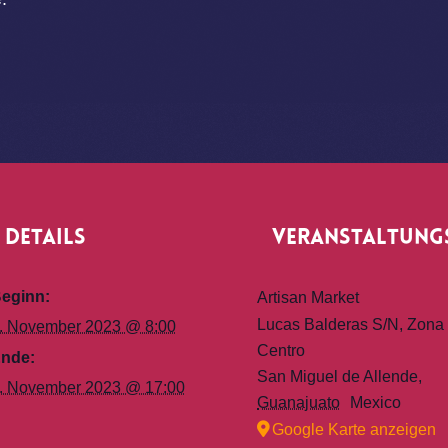
Details
Veranstaltung
eginn:
Artisan Market
Lucas Balderas S/N, Zona
. November 2023 @ 8:00
Centro
nde:
San Miguel de Allende
,
. November 2023 @ 17:00
Guanajuato
Mexico
Google Karte anzeigen